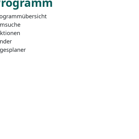
Programm
ogrammübersicht
lmsuche
ktionen
nder
gesplaner