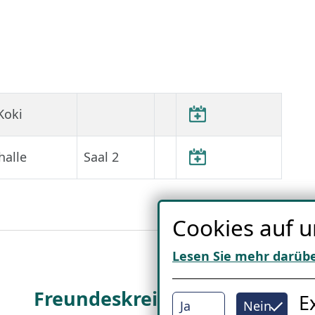
Koki
halle
Saal 2
Cookies auf u
Lesen Sie mehr darüb
Freundes­kreis
I
E
Ja
Nein