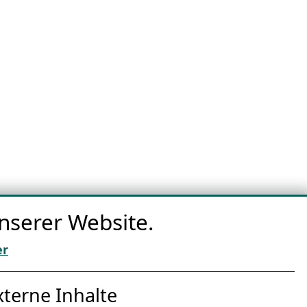
nserer Website.
er
nternet Partner
xterne Inhalte