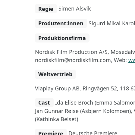
Regie
Simen Alsvik
Produzent:innen
Sigurd Mikal Karo
Produktionsfirma
Nordisk Film Production A/S, Mosedalve
nordiskfilm@nordiskfilm.com, Web:
ww
Weltvertrieb
Viaplay Group AB, Ringvägen 52, 118 
Cast
Ida Elise Broch (Emma Salomo
Jan Gunnar Røise (Asbjørn Kolomoen), Vi
(Kathinka Belset)
Premiere
Deutsche Premiere