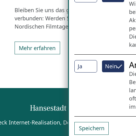
Wi
Bleiben Sie uns das ganze Jahr über
be
verbunden: Werden Sie Freund der
Ak
Nordischen Filmtage Lübeck.
pe
Di
ka
Mehr erfahren
A
Ja
Nein
Di
Be
la
of
im
beck
Internet-Realisation, Design und Content-Man
Speichern