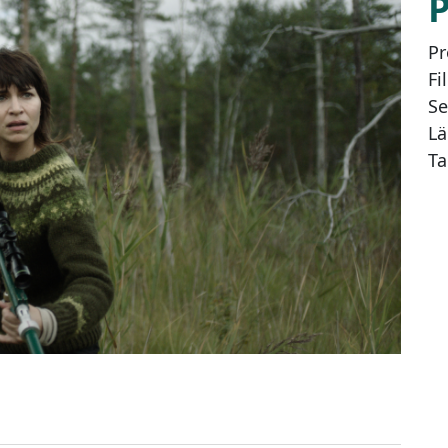
Pr
Fi
Se
Lä
Ta