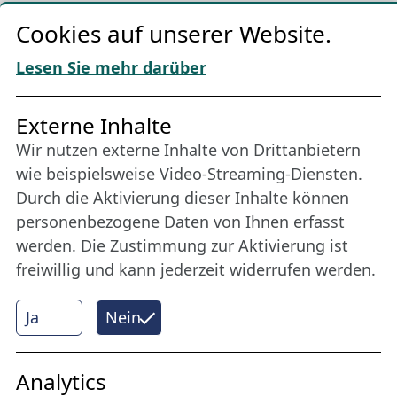
Cookie-Richtlinien
Cookies auf unserer Website.
AGBs
Download „Nordic Tango“
Lesen Sie mehr darüber
Freundes­kreis
Externe Inhalte
Wir nutzen externe Inhalte von Drittanbietern
Bleiben Sie uns das ganze Jahr über verbunden:
wie beispielsweise Video-Streaming-Diensten.
Werden Sie Freund der Nordischen Filmtage
Durch die Aktivierung dieser Inhalte können
Lübeck.
personenbezogene Daten von Ihnen erfasst
werden. Die Zustimmung zur Aktivierung ist
freiwillig und kann jederzeit widerrufen werden.
Mehr erfahren
Ja
Nein
Internet Partner
Analytics