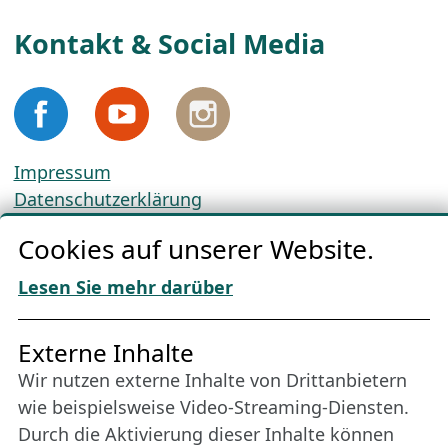
Kontakt & Social Media
Impressum
Datenschutzerklärung
Cookie-Richtlinien
Cookies auf unserer Website.
AGBs
Download „Nordic Tango“
Lesen Sie mehr darüber
Freundes­kreis
Externe Inhalte
Wir nutzen externe Inhalte von Drittanbietern
Bleiben Sie uns das ganze Jahr über verbunden:
wie beispielsweise Video-Streaming-Diensten.
Werden Sie Freund der Nordischen Filmtage
Durch die Aktivierung dieser Inhalte können