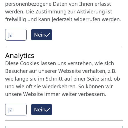
Lübeck.
personenbezogene Daten von Ihnen erfasst
werden. Die Zustimmung zur Aktivierung ist
freiwillig und kann jederzeit widerrufen werden.
Mehr erfahren
Ja
Nein
Internet Partner
Analytics
Diese Cookies lassen uns verstehen, wie sich
Besucher auf unserer Webseite verhalten, z.B.
wie lange sie im Schnitt auf einer Seite sind, ob
und wie oft sie wiederkehren. So können wir
unsere Website immer weiter verbessern.
Ja
Nein
© 2026 Nordische Filmtage Lübeck
Internet-
Realisation, Design und Content-Management:
CONVOTIS Lübeck GmbH