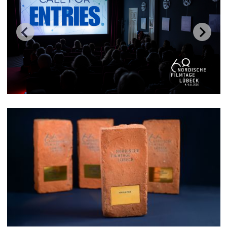
SUPERKUNSTFESTIVAL und THEATER
LÜBECK übernehmen künftig die
Preispartnerschaften für die Preise der
Kinder- und Jugendjurys
…