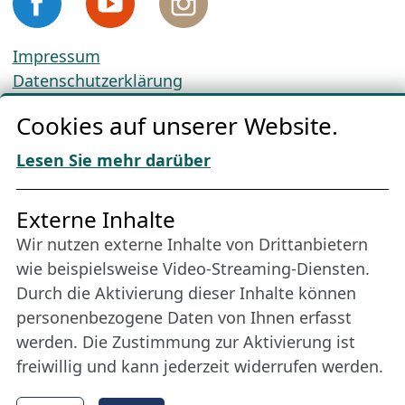
Impressum
Datenschutzerklärung
Cookie-Richtlinien
Cookies auf unserer Website.
AGBs
Download „Nordic Tango“
Lesen Sie mehr darüber
Freundes­kreis
Externe Inhalte
Wir nutzen externe Inhalte von Drittanbietern
Bleiben Sie uns das ganze Jahr über verbunden:
wie beispielsweise Video-Streaming-Diensten.
Werden Sie Freund der Nordischen Filmtage
Durch die Aktivierung dieser Inhalte können
Lübeck.
personenbezogene Daten von Ihnen erfasst
werden. Die Zustimmung zur Aktivierung ist
freiwillig und kann jederzeit widerrufen werden.
Mehr erfahren