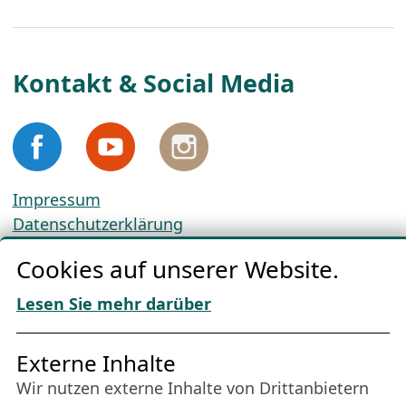
Kontakt & Social Media
Impressum
Datenschutzerklärung
Cookie-Richtlinien
Cookies auf unserer Website.
AGBs
Download „Nordic Tango“
Lesen Sie mehr darüber
Freundes­kreis
Externe Inhalte
Wir nutzen externe Inhalte von Drittanbietern