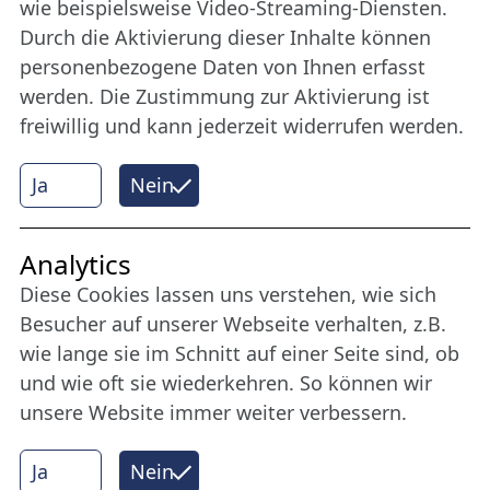
Bleiben Sie uns das ganze Jahr über verbunden:
wie beispielsweise Video-Streaming-Diensten.
Werden Sie Freund der Nordischen Filmtage
Durch die Aktivierung dieser Inhalte können
Lübeck.
personenbezogene Daten von Ihnen erfasst
werden. Die Zustimmung zur Aktivierung ist
freiwillig und kann jederzeit widerrufen werden.
Mehr erfahren
Ja
Nein
Internet Partner
Analytics
Diese Cookies lassen uns verstehen, wie sich
Besucher auf unserer Webseite verhalten, z.B.
wie lange sie im Schnitt auf einer Seite sind, ob
und wie oft sie wiederkehren. So können wir
unsere Website immer weiter verbessern.
Ja
Nein
© 2026 Nordische Filmtage Lübeck
Internet-