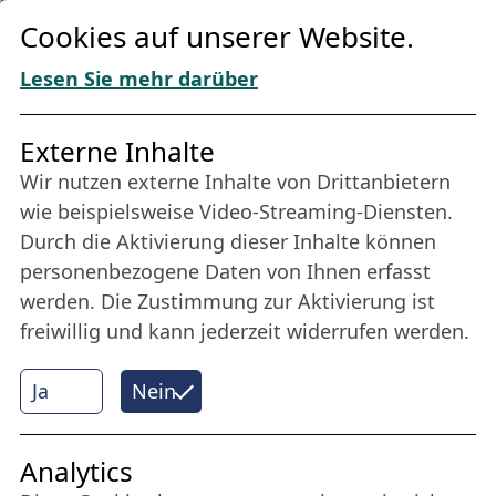
Cookie-Richtlinien
Cookies auf unserer Website.
AGBs
Download „Nordic Tango“
Lesen Sie mehr darüber
Freundes­kreis
Externe Inhalte
Wir nutzen externe Inhalte von Drittanbietern
Bleiben Sie uns das ganze Jahr über verbunden:
wie beispielsweise Video-Streaming-Diensten.
Werden Sie Freund der Nordischen Filmtage
Durch die Aktivierung dieser Inhalte können
Lübeck.
personenbezogene Daten von Ihnen erfasst
werden. Die Zustimmung zur Aktivierung ist
freiwillig und kann jederzeit widerrufen werden.
Mehr erfahren
Ja
Nein
Internet Partner
Analytics