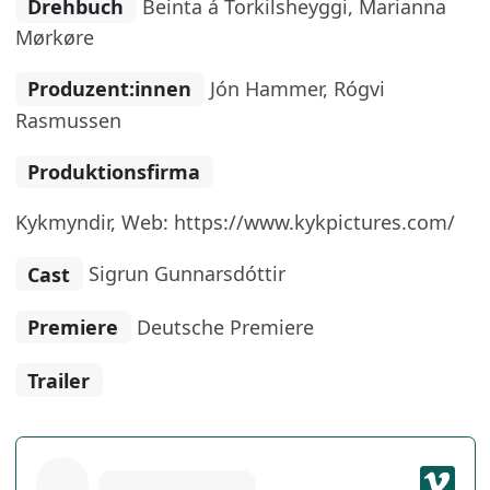
Drehbuch
Beinta á Torkilsheyggi, Marianna
Mørkøre
Produzent:innen
Jón Hammer, Rógvi
Rasmussen
Produktionsfirma
Kykmyndir, Web: https://www.kykpictures.com/
Cast
Sigrun Gunnarsdóttir
Premiere
Deutsche Premiere
Trailer