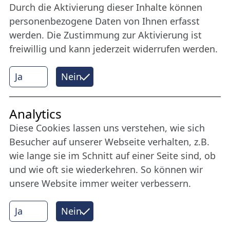
Werden Sie Freund der Nordischen Filmtage
Durch die Aktivierung dieser Inhalte können
Lübeck.
personenbezogene Daten von Ihnen erfasst
werden. Die Zustimmung zur Aktivierung ist
freiwillig und kann jederzeit widerrufen werden.
Mehr erfahren
Ja
Nein
Internet Partner
Analytics
Diese Cookies lassen uns verstehen, wie sich
Besucher auf unserer Webseite verhalten, z.B.
wie lange sie im Schnitt auf einer Seite sind, ob
und wie oft sie wiederkehren. So können wir
unsere Website immer weiter verbessern.
Ja
Nein
© 2026 Nordische Filmtage Lübeck
Internet-
Realisation, Design und Content-Management: