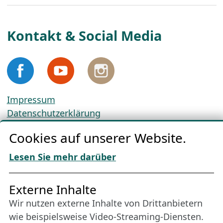
Kontakt & Social Media
Impressum
Datenschutzerklärung
Cookie-Richtlinien
Cookies auf unserer Website.
AGBs
Download „Nordic Tango“
Lesen Sie mehr darüber
Freundes­kreis
Externe Inhalte
Wir nutzen externe Inhalte von Drittanbietern
Bleiben Sie uns das ganze Jahr über verbunden:
wie beispielsweise Video-Streaming-Diensten.