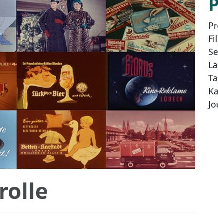
Pr
Fi
Se
Lä
Ta
Ka
Jo
rolle