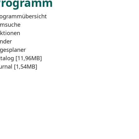
Programm
ogrammübersicht
lmsuche
ktionen
nder
gesplaner
talog [11,96MB]
urnal [1,54MB]