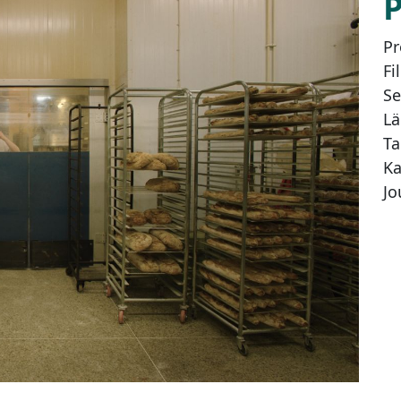
Pr
Fi
Se
Lä
Ta
Ka
Jo