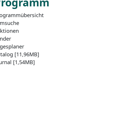
Programm
ogrammübersicht
lmsuche
ktionen
nder
gesplaner
talog [11,96MB]
urnal [1,54MB]