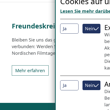
Cookies auf u
Lesen Sie mehr darüb
Freundes­kreis
I
E
Ja
Nein
Wi
Bleiben Sie uns das ganze Jahr über
be
verbunden: Werden Sie Freund der
Ak
Nordischen Filmtage Lübeck.
pe
Di
ka
Mehr erfahren
A
Ja
Nein
Di
Be
la