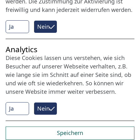
werden. Die Zustimmung zur Aktivierung ist
freiwillig und kann jederzeit widerrufen werden.
Mehr erfahren
Ja
Nein
Internet Partner
Analytics
Diese Cookies lassen uns verstehen, wie sich
Besucher auf unserer Webseite verhalten, z.B.
wie lange sie im Schnitt auf einer Seite sind, ob
und wie oft sie wiederkehren. So können wir
unsere Website immer weiter verbessern.
Ja
Nein
© 2026 Nordische Filmtage Lübeck
Internet-
Realisation, Design und Content-Management:
CONVOTIS Lübeck GmbH
Speichern