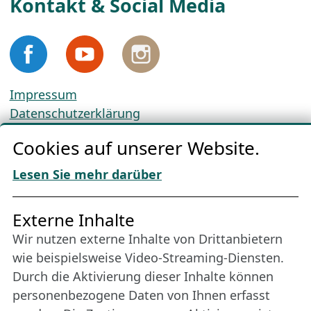
Kontakt & Social Media
Impressum
Datenschutzerklärung
Cookie-Richtlinien
Cookies auf unserer Website.
AGBs
Download „Nordic Tango“
Lesen Sie mehr darüber
Freundes­kreis
Externe Inhalte
Wir nutzen externe Inhalte von Drittanbietern
Bleiben Sie uns das ganze Jahr über verbunden:
wie beispielsweise Video-Streaming-Diensten.
Werden Sie Freund der Nordischen Filmtage
Durch die Aktivierung dieser Inhalte können
Lübeck.
personenbezogene Daten von Ihnen erfasst