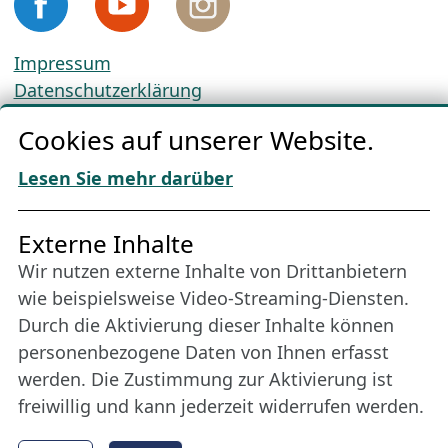
Impressum
Datenschutzerklärung
Cookie-Richtlinien
Cookies auf unserer Website.
AGBs
Download „Nordic Tango“
Lesen Sie mehr darüber
Freundes­kreis
Externe Inhalte
Wir nutzen externe Inhalte von Drittanbietern
Bleiben Sie uns das ganze Jahr über verbunden:
wie beispielsweise Video-Streaming-Diensten.
Werden Sie Freund der Nordischen Filmtage
Durch die Aktivierung dieser Inhalte können
Lübeck.
personenbezogene Daten von Ihnen erfasst
werden. Die Zustimmung zur Aktivierung ist
freiwillig und kann jederzeit widerrufen werden.
Mehr erfahren