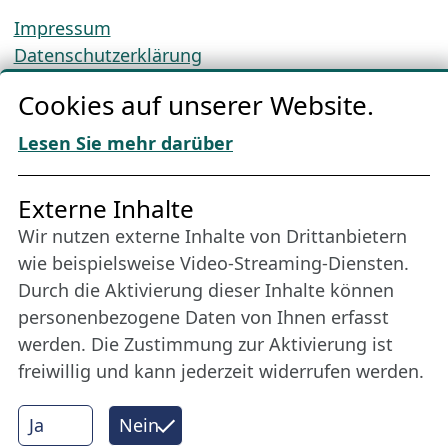
Impressum
Datenschutzerklärung
Cookie-Richtlinien
Cookies auf unserer Website.
AGBs
Download „Nordic Tango“
Lesen Sie mehr darüber
Freundes­kreis
Externe Inhalte
Wir nutzen externe Inhalte von Drittanbietern
Bleiben Sie uns das ganze Jahr über verbunden:
wie beispielsweise Video-Streaming-Diensten.
Werden Sie Freund der Nordischen Filmtage
Durch die Aktivierung dieser Inhalte können
Lübeck.
personenbezogene Daten von Ihnen erfasst
werden. Die Zustimmung zur Aktivierung ist
freiwillig und kann jederzeit widerrufen werden.
Mehr erfahren
Ja
Nein
Internet Partner