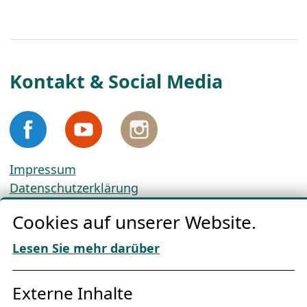
Kontakt & Social Media
Impressum
Datenschutzerklärung
Cookie-Richtlinien
Cookies auf unserer Website.
AGBs
Download „Nordic Tango“
Lesen Sie mehr darüber
Freundes­kreis
Externe Inhalte