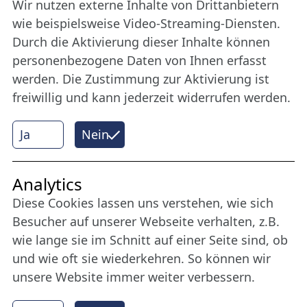
Wir nutzen externe Inhalte von Drittanbietern
Bleiben Sie uns das ganze Jahr über verbunden:
wie beispielsweise Video-Streaming-Diensten.
Werden Sie Freund der Nordischen Filmtage
Durch die Aktivierung dieser Inhalte können
Lübeck.
personenbezogene Daten von Ihnen erfasst
werden. Die Zustimmung zur Aktivierung ist
freiwillig und kann jederzeit widerrufen werden.
Mehr erfahren
Ja
Nein
Internet Partner
Analytics
Diese Cookies lassen uns verstehen, wie sich
Besucher auf unserer Webseite verhalten, z.B.
wie lange sie im Schnitt auf einer Seite sind, ob
und wie oft sie wiederkehren. So können wir
unsere Website immer weiter verbessern.