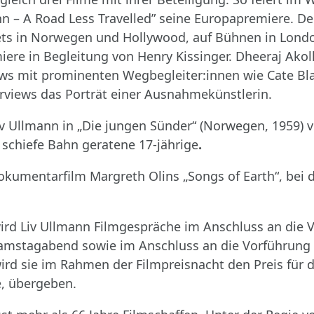
ann – A Road Less Travelled” seine Europapremiere. De
ets in Norwegen und Hollywood, auf Bühnen in Lond
iere in Begleitung von Henry Kissinger. Dheeraj Akolk
iews mit prominenten Wegbegleiter:innen wie Cate Bla
rviews das Porträt einer Ausnahmekünstlerin.
Liv Ullmann in „Die jungen Sünder“ (Norwegen, 1959) v
e schiefe Bahn geratene 17-jährige
.
Dokumentarfilm Margreth Olins „Songs of Earth“, be
ird Liv Ullmann Filmgespräche im Anschluss an die 
 Samstagabend sowie im Anschluss an die Vorführung
d sie im Rahmen der Filmpreisnacht den Preis für da
e, übergeben.