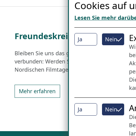
Cookies auf u
Lesen Sie mehr darüb
Freundes­kreis
I
E
Ja
Nein
Wi
Bleiben Sie uns das ganze Jahr über
be
verbunden: Werden Sie Freund der
Ak
Nordischen Filmtage Lübeck.
pe
Di
ka
Mehr erfahren
A
Ja
Nein
Di
Be
la