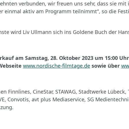
rzehnten verbunden, wir freuen uns sehr, dass sie mi
er einmal aktiv am Programm teilnimmt“, so die Fest
ste wird Liv Ullmann sich ins Goldene Buch der Han
erkauf am Samstag, 28. Oktober 2023 um 15:00 Uhr 
-Webseite
www.nordische-filmtage.de
sowie über
www
 Finnlines, CineStar, STAWAG, Stadtwerke Lübeck, 
VE, Convotis, avt plus Mediaservice, SG Medientech
tzung.