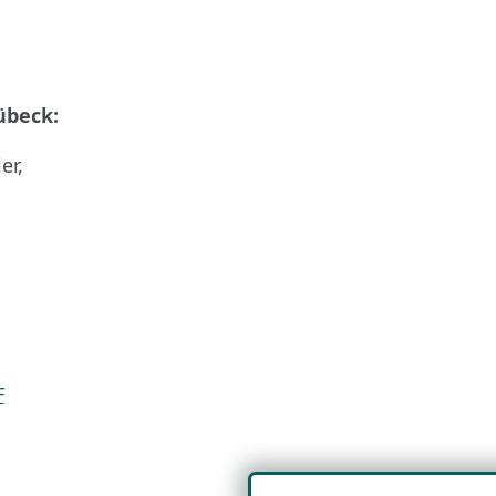
übeck:
er,
F