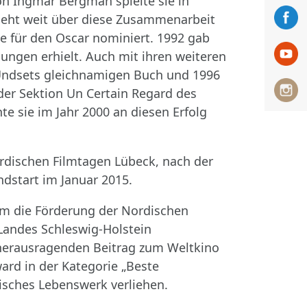
on Ingmar Bergman spielte sie in
n geht weit über diese Zusammenarbeit
e für den Oscar nominiert. 1992 gab
ungen erhielt. Auch mit ihren weiteren
id Undsets gleichnamigen Buch und 1996
der Sektion Un Certain Regard des
e sie im Jahr 2000 an diesen Erfolg
 Nordischen Filmtagen Lübeck, nach der
dstart im Januar 2015.
um die Förderung der Nordischen
Landes Schleswig-Holstein
 herausragenden Beitrag zum Weltkino
rd in der Kategorie „Beste
risches Lebenswerk verliehen.