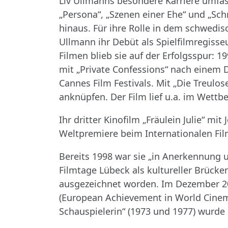
Liv Ullmanns besondere Karriere umfass
„Persona“, „Szenen einer Ehe“ und „Sch
hinaus. Für ihre Rolle in dem schwedi
Ullmann ihr Debüt als Spielfilmregisse
Filmen blieb sie auf der Erfolgsspur: 
mit „Private Confessions“ nach einem 
Cannes Film Festivals. Mit „Die Treul
anknüpfen. Der Film lief u.a. im Wettb
Ihr dritter Kinofilm „Fräulein Julie“ mi
Weltpremiere beim Internationalen Fil
Bereits 1998 war sie „in Anerkennung
Filmtage Lübeck als kultureller Brück
ausgezeichnet worden. Im Dezember 200
(European Achievement in World Cinem
Schauspielerin“ (1973 und 1977) wurde 