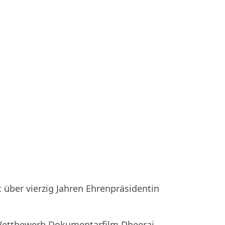
 über vierzig Jahren Ehrenpräsidentin
m Wettbewerb Dokumentarfilm Dheeraj