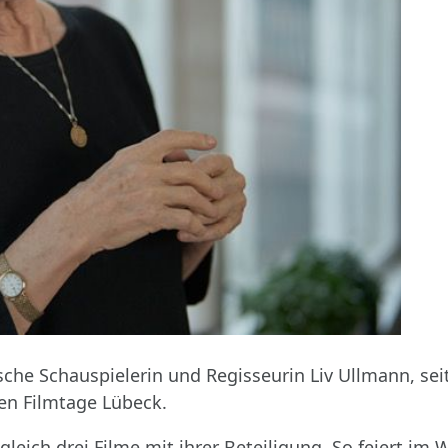
che Schauspielerin und Regisseurin Liv Ullmann, seit
hen Filmtage Lübeck.
gleich drei Filme mit ihrer Beteiligung. So feiert i