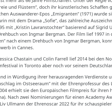
t mehr als 66 Jahre Filmschaffen. Unter der Regie v
reie und Flüstern“, doch ihr künstlerisches Schaffe
schen Auswanderer-Epos „Emigranten“ (1971) wurde si
urin mit dem Drama „Sofie“, das zahlreiche Auszeichn
1995 mit „Kristin Lavranstochter“ basierend auf Sigr
Drehbuch von Ingmar Bergman. Der Film lief 1997 in 
osen“ nach einem Drehbuch von Ingmar Bergman, konnt
ewerb in Cannes.
t Jessica Chastain und Colin Farrell lief 2014 bei den
mfestival in Toronto aber noch vor seinem Deutschlan
 und in Würdigung ihrer herausragenden Verdienste 
enschlag im Ostseeraum“ mit der Ehrenprofessur des 
4 erhielt sie den Europäischen Filmpreis für ihren
a). Nach zwei Nominierungen für einen Academy Awa
Liv Ullmann der Ehrenoscar 2022 für ihr schauspiele