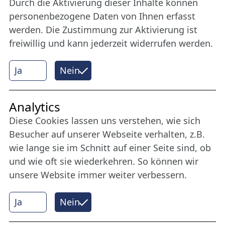
Werden Sie Freund der Nordischen Filmtage
Durch die Aktivierung dieser Inhalte können
Lübeck.
personenbezogene Daten von Ihnen erfasst
werden. Die Zustimmung zur Aktivierung ist
freiwillig und kann jederzeit widerrufen werden.
Mehr erfahren
Ja
Nein
Internet Partner
Analytics
Diese Cookies lassen uns verstehen, wie sich
Besucher auf unserer Webseite verhalten, z.B.
wie lange sie im Schnitt auf einer Seite sind, ob
und wie oft sie wiederkehren. So können wir
unsere Website immer weiter verbessern.
Ja
Nein
© 2026 Nordische Filmtage Lübeck
Internet-
Realisation, Design und Content-Management: