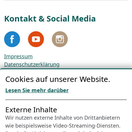
Kontakt & Social Media
Impressum
Datenschutzerklärung
Cookie-Richtlinien
Cookies auf unserer Website.
AGBs
Download „Nordic Tango“
Lesen Sie mehr darüber
Freundes­kreis
Externe Inhalte
Wir nutzen externe Inhalte von Drittanbietern
Bleiben Sie uns das ganze Jahr über verbunden:
wie beispielsweise Video-Streaming-Diensten.