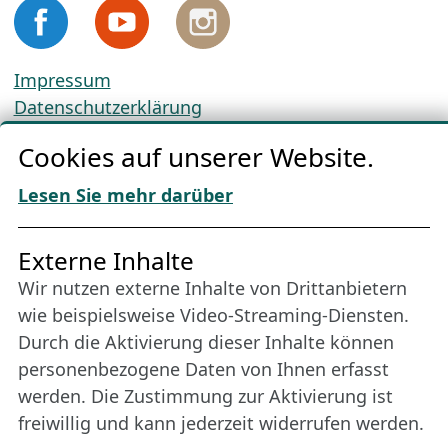
Impressum
Datenschutzerklärung
Cookie-Richtlinien
Cookies auf unserer Website.
AGBs
Download „Nordic Tango“
Lesen Sie mehr darüber
Freundes­kreis
Externe Inhalte
Wir nutzen externe Inhalte von Drittanbietern
Bleiben Sie uns das ganze Jahr über verbunden:
wie beispielsweise Video-Streaming-Diensten.
Werden Sie Freund der Nordischen Filmtage
Durch die Aktivierung dieser Inhalte können
Lübeck.
personenbezogene Daten von Ihnen erfasst
werden. Die Zustimmung zur Aktivierung ist
freiwillig und kann jederzeit widerrufen werden.
Mehr erfahren