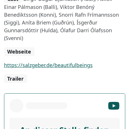
Einar Pálmason (Balli), Viktor Benóný
Benediktsson (Konni), Snorri Rafn Frímannsson
(Siggi), Aníta Briem (Guðrún), Ísgerður
Gunnarsdóttir (Hulda), Ólafur Darri Ólafsson
(Svenni)
Webseite
https://salzgeber.de/beautifulbeings
Trailer