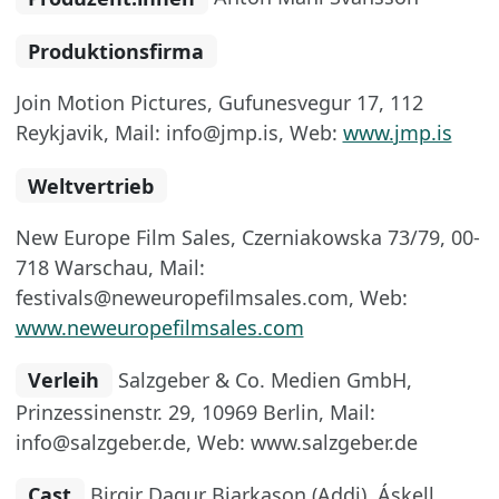
Produktionsfirma
Join Motion Pictures, Gufunesvegur 17, 112
Reykjavik, Mail: info@jmp.is, Web:
www.jmp.is
Weltvertrieb
New Europe Film Sales, Czerniakowska 73/79, 00-
718 Warschau, Mail:
festivals@neweuropefilmsales.com, Web:
www.neweuropefilmsales.com
Verleih
Salzgeber & Co. Medien GmbH,
Prinzessinenstr. 29, 10969 Berlin, Mail:
info@salzgeber.de, Web: www.salzgeber.de
Cast
Birgir Dagur Bjarkason (Addi), Áskell