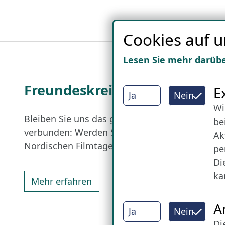
Cookies auf u
Lesen Sie mehr darüb
Freundes­kreis
I
E
Ja
Nein
Wi
Bleiben Sie uns das ganze Jahr über
be
verbunden: Werden Sie Freund der
Ak
Nordischen Filmtage Lübeck.
pe
Di
ka
Mehr erfahren
A
Ja
Nein
Di