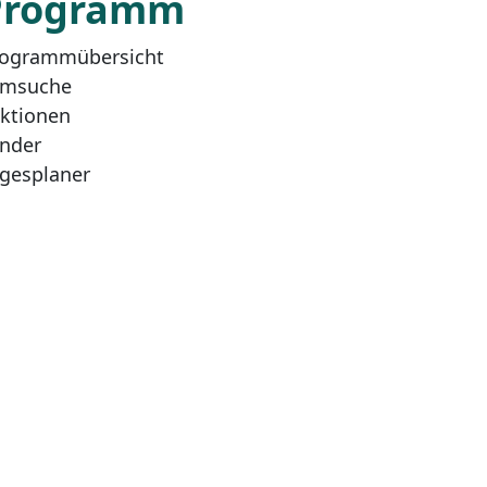
Programm
ogrammübersicht
lmsuche
ktionen
nder
gesplaner