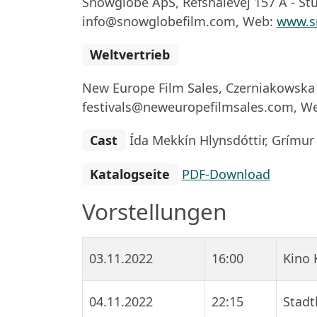
Snowglobe ApS, Refshalevej 157 A - St
info@snowglobefilm.com, Web:
www.s
Weltvertrieb
New Europe Film Sales, Czerniakowska 
festivals@neweuropefilmsales.com, W
Cast
Ída Mekkín Hlynsdóttir, Grímur
Katalogseite
PDF-Download
Vorstellungen
03.11.2022
16:00
Kino 
04.11.2022
22:15
Stadt