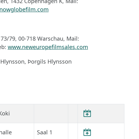
uen, 1432 Copenhagen K, Mail:
nowglobefilm.com
73/79, 00-718 Warschau, Mail:
eb:
www.neweuropefilmsales.com
 Hlynsson, Þorgils Hlynsson
Koki
halle
Saal 1