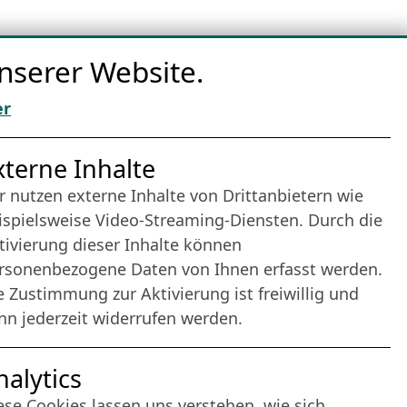
nserer Website.
er
nternet Partner
xterne Inhalte
r nutzen externe Inhalte von Drittanbietern wie
ispielsweise Video-Streaming-Diensten. Durch die
tivierung dieser Inhalte können
rsonenbezogene Daten von Ihnen erfasst werden.
e Zustimmung zur Aktivierung ist freiwillig und
nn jederzeit widerrufen werden.
nalytics
ese Cookies lassen uns verstehen, wie sich