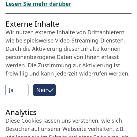
Download „Nordic Tango“
Lesen Sie mehr darüber
Freundes­kreis
Externe Inhalte
Wir nutzen externe Inhalte von Drittanbietern
Bleiben Sie uns das ganze Jahr über verbunden:
wie beispielsweise Video-Streaming-Diensten.
Werden Sie Freund der Nordischen Filmtage
Durch die Aktivierung dieser Inhalte können
Lübeck.
personenbezogene Daten von Ihnen erfasst
werden. Die Zustimmung zur Aktivierung ist
freiwillig und kann jederzeit widerrufen werden.
Mehr erfahren
Ja
Nein
Internet Partner
Analytics
Diese Cookies lassen uns verstehen, wie sich
Besucher auf unserer Webseite verhalten, z.B.
wie lange sie im Schnitt auf einer Seite sind, ob