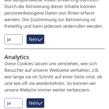
Werden Sie Freund der Nordischen Filmtage
Durch die Aktivierung dieser Inhalte können
Lübeck.
personenbezogene Daten von Ihnen erfasst
werden. Die Zustimmung zur Aktivierung ist
freiwillig und kann jederzeit widerrufen werden.
Mehr erfahren
Ja
Nein
Internet Partner
Analytics
Diese Cookies lassen uns verstehen, wie sich
Besucher auf unserer Webseite verhalten, z.B.
wie lange sie im Schnitt auf einer Seite sind, ob
und wie oft sie wiederkehren. So können wir
unsere Website immer weiter verbessern.
Ja
Nein
© 2026 Nordische Filmtage Lübeck
Internet-