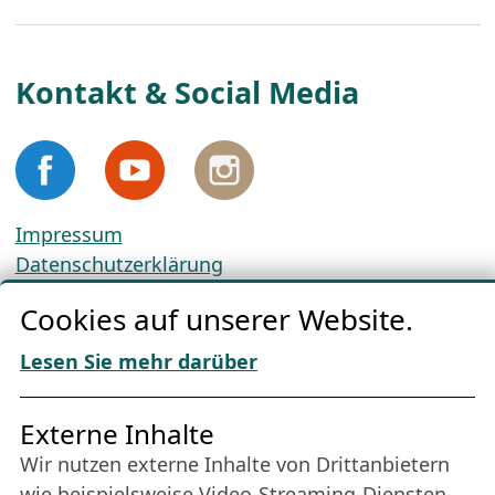
Kontakt & Social Media
Impressum
Datenschutzerklärung
Cookie-Richtlinien
Cookies auf unserer Website.
AGBs
Download „Nordic Tango“
Lesen Sie mehr darüber
Freundes­kreis
Externe Inhalte
Wir nutzen externe Inhalte von Drittanbietern
Bleiben Sie uns das ganze Jahr über verbunden:
wie beispielsweise Video-Streaming-Diensten.