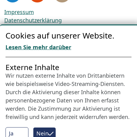
Impressum
Datenschutzerklärung
Cookie-Richtlinien
Cookies auf unserer Website.
AGBs
Download „Nordic Tango“
Lesen Sie mehr darüber
Freundes­kreis
Externe Inhalte
Wir nutzen externe Inhalte von Drittanbietern
Bleiben Sie uns das ganze Jahr über verbunden:
wie beispielsweise Video-Streaming-Diensten.
Werden Sie Freund der Nordischen Filmtage
Durch die Aktivierung dieser Inhalte können
Lübeck.
personenbezogene Daten von Ihnen erfasst
werden. Die Zustimmung zur Aktivierung ist
freiwillig und kann jederzeit widerrufen werden.
Mehr erfahren
Ja
Nein