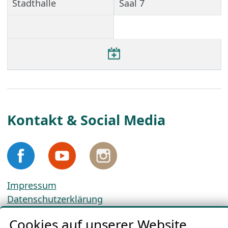
Stadthalle
Saal 7
Kontakt & Social Media
Impressum
Datenschutzerklärung
Cookie-Richtlinien
Cookies auf unserer Website.
AGBs