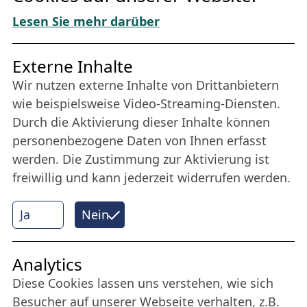
Download „Nordic Tango“
Lesen Sie mehr darüber
Freundes­kreis
Externe Inhalte
Wir nutzen externe Inhalte von Drittanbietern
Bleiben Sie uns das ganze Jahr über verbunden:
wie beispielsweise Video-Streaming-Diensten.
Werden Sie Freund der Nordischen Filmtage
Durch die Aktivierung dieser Inhalte können
Lübeck.
personenbezogene Daten von Ihnen erfasst
werden. Die Zustimmung zur Aktivierung ist
freiwillig und kann jederzeit widerrufen werden.
Mehr erfahren
Ja
Nein
Internet Partner
Analytics
Diese Cookies lassen uns verstehen, wie sich
Besucher auf unserer Webseite verhalten, z.B.