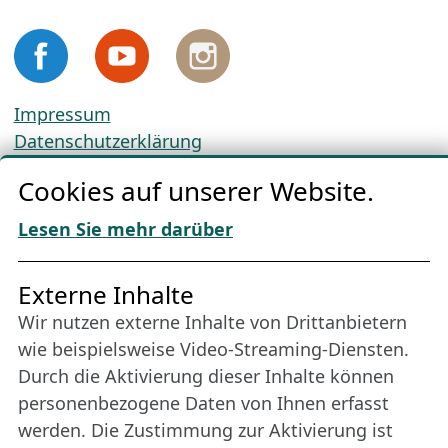
Impressum
Datenschutzerklärung
Cookie-Richtlinien
Cookies auf unserer Website.
AGBs
Download „Nordic Tango“
Lesen Sie mehr darüber
Freundes­kreis
Externe Inhalte
Wir nutzen externe Inhalte von Drittanbietern
Bleiben Sie uns das ganze Jahr über verbunden:
wie beispielsweise Video-Streaming-Diensten.
Werden Sie Freund der Nordischen Filmtage
Durch die Aktivierung dieser Inhalte können
Lübeck.
personenbezogene Daten von Ihnen erfasst
werden. Die Zustimmung zur Aktivierung ist