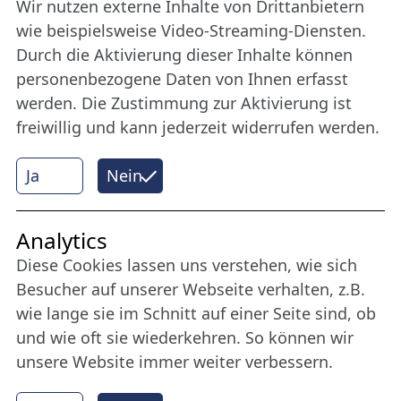
Wir nutzen externe Inhalte von Drittanbietern
Bleiben Sie uns das ganze Jahr über verbunden:
wie beispielsweise Video-Streaming-Diensten.
Werden Sie Freund der Nordischen Filmtage
Durch die Aktivierung dieser Inhalte können
Lübeck.
personenbezogene Daten von Ihnen erfasst
werden. Die Zustimmung zur Aktivierung ist
freiwillig und kann jederzeit widerrufen werden.
Mehr erfahren
Ja
Nein
Internet Partner
Analytics
Diese Cookies lassen uns verstehen, wie sich
Besucher auf unserer Webseite verhalten, z.B.
wie lange sie im Schnitt auf einer Seite sind, ob
und wie oft sie wiederkehren. So können wir
unsere Website immer weiter verbessern.