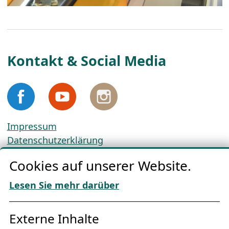
Kontakt & Social Media
Impressum
Datenschutzerklärung
Cookie-Richtlinien
Cookies auf unserer Website.
AGBs
Download „Nordic Tango“
Lesen Sie mehr darüber
Freundes­kreis
Externe Inhalte