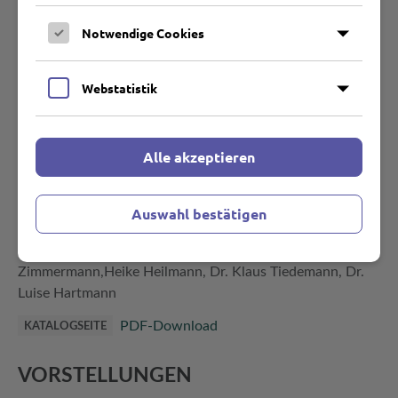
Kraft der Kunst und zeigt die Herausforderungen der
Notwendige Cookies
modernen Museumsgestaltung.
Webstatistik
Jörg Herrmann
REGIE
Jörg Herrmann
DREHBUCH
Alle akzeptieren
Thomas Simon
PRODUZENT
Norbert Bisky, Michael Morgner, Prof. Klaus
ROLLEN
Auswahl bestätigen
Staeck, Dierk Engelken, Christof Kraft, Dr. Uwe Neumann,
Maik Buttler, Elke Neumann, Dr. Horst
Zimmermann,Heike Heilmann, Dr. Klaus Tiedemann, Dr.
Luise Hartmann
PDF-Download
KATALOGSEITE
VORSTELLUNGEN