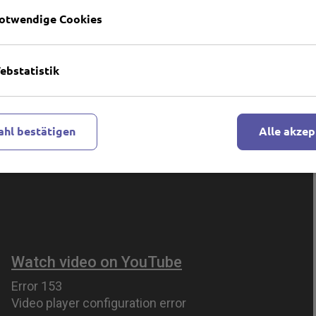
hann Ævar Grímsson, Ottó Geir Borg
otwendige Cookies
tir, Þórhallur Gunnarsson
, Róbert Luu (Skúli), Ísey Hreiðarsdóttir (Rósa), Viktor
ebstatistik
n G. Jóhannsson (Tóti), Óli Gunnar Gunnarsson (Finnur)
hl bestätigen
Alle akzep