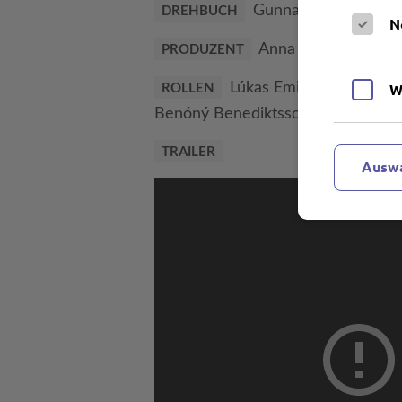
Gunnar Helgason, Jó
DREHBUCH
N
Anna Vigdís Gísladót
PRODUZENT
Lúkas Emil Johansen (Jón)
W
ROLLEN
Benóný Benediktsson (Ívar), Jóhan
TRAILER
Auswa