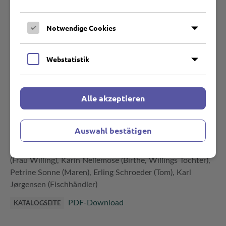
Notwendige Cookies
Lau Lauritzen
REGIE
A.V. Olsen, Lau Lauritzen
DREHBUCH
Webstatistik
Svend Nielsen
PRODUZENT
Danish Film Institute, Gothersgade
FESTIVALKONTAKT
Alle akzeptieren
55, 1123 Kopenhagen K, Mail: dfi@dfi.dk, Web:
www.dfi.dk
Auswahl bestätigen
Carl Schenstrøm (Fyrtaarnet), Harald Madsen
ROLLEN
(Bivognen), Jørgen Lund (Willing, Gastwirt), Kate Fabian
(Frau Willing), Karin Nellemose (Birthe, Willings Tochter),
Petrine Sonne (Maren), Erling Schroeder (Tom), Karl
Jørgensen (Fischhändler)
PDF-Download
KATALOGSEITE