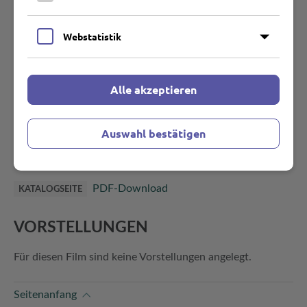
Filminstitute.
Webstatistik
Lars Hesselholdt
REGIE
Alle akzeptieren
Pascal Lonhay
DREHBUCH
Esmina Isovic (Belma), Simon Holk (Rasmus),
ROLLEN
Rade Serbedzija (Josip, Belmas Vater), Jess Ingerslev (Erik,
Auswahl bestätigen
Rasmus’ Vater), Börje Ahlstedt (Schiffsbetreuer), Nastja
Arcel, Zdenko Jelcic, Morten Iversen, Jesper Milsted
PDF-Download
KATALOGSEITE
VORSTELLUNGEN
Für diesen Film sind keine Vorstellungen angelegt.
Seitenanfang