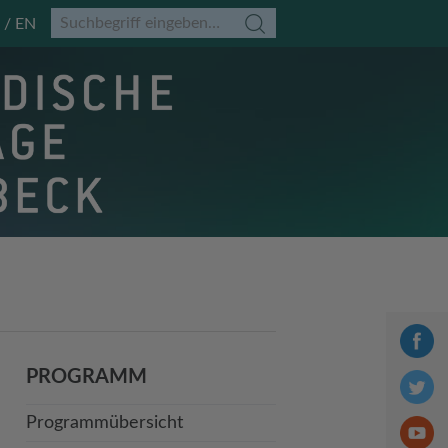
EN
PROGRAMM
Programmübersicht