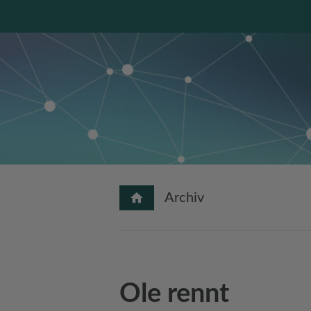
Archiv
Ole rennt