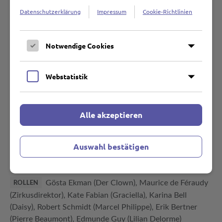
„Der goldene Clown“ war ein lupeneines Melodram über
Datenschutzerklärung
Impressum
Cookie-Richtlinien
den sozialen und emotionalen Niedergang eines
Verlorenen – ein in den zwanziger Jahren häufig variiertes
Thema. Die aufwändigen Dreharbeiten fanden teilweise in
Notwendige Cookies
Paris statt. Mit „Der goldene Clown“ setzte Nordisk
gezielt auf den Weltmarkt, indem man sich stilistisch an
Webstatistik
Hollywood und den Ufa-Erfolgen orientierte und die
Hauptrolle mit dem Star Gösta Ekman besetzte, der kurz
zuvor in F. W. Murnaus „Faust“ brilliert hatte.
Alle akzeptieren
Auswahl bestätigen
A.W. Sandberg
REGIE
Poul Knudsen, A.W. Sandberg
DREHBUCH
Gösta Ekman (Der Clown), Maurice de Féraudy
ROLLEN
(Zirkusdirektor), Kate Fabian (Graciella), Karina Bell
(Daisy), Robert Schmidt (Marcel Philippe), Erik Bertner
(Pierre Beaumont), Edmunde Guy (Lilian Delorme)