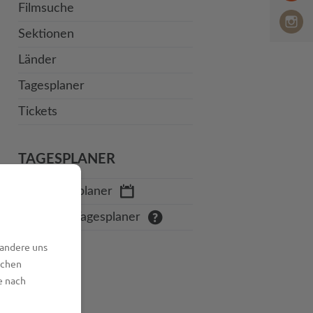
Filmsuche
Sektionen
Länder
Tagesplaner
Tickets
TAGESPLANER
Zum Tagesplaner
Hilfe zum Tagesplaner
 andere uns
lchen
e nach