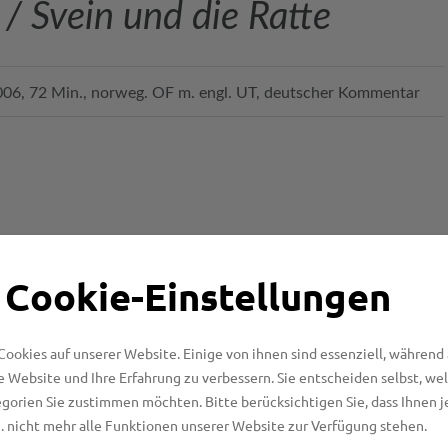
 / Svein und die Ratte
06, 72 Min., norweg. OF m. engl. UT, deutscher Kommentar
 Cookie-Einstellungen
n – und ist eine Ratte. Fast alle in Sveins Klasse finden
det sein ungewöhnliches Haustier klasse und cool. Dass
hläuchen knabbert, ist höchstens für Sveins Eltern ein
Cookies auf unserer Website. Einige von ihnen sind essenziell, während
ht! Auch sein Kumpel Dan hat eine Ratte. Gemeinsam
se Website und Ihre Erfahrung zu verbessern. Sie entscheiden selbst, we
aftliches Forschungsprojekt, indem sie versuchen, ihre
gorien Sie zustimmen möchten. Bitte berücksichtigen Sie, dass Ihnen j
. nicht mehr alle Funktionen unserer Website zur Verfügung stehen.
ines Tages sind sie mit ihrem Faible für Ratten sogar