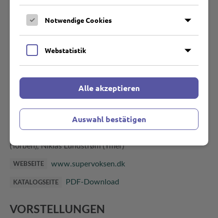
erfolgreichsten dänischen Jugendfilm dieser Kinosaison
Notwendige Cookies
machten.
Webstatistik
Christina Rosendahl
REGIE
Mette Heeno
DREHBUCH
Alle akzeptieren
Emma Leth (Rebekka), Amalie Lindegaard
ROLLEN
(Claudia), Cathrine Bjørn (Sofie), Sebastian Jessen (Stefan),
Auswahl bestätigen
Cyron Melville (Adam), Nikolaj Coster Waldau (Der 31-
Jährige), Charlotte Sieling (Pernille), Lars Brygman
(Torben), Niklas Lundstrøm (Ymer)
www.supervoksen.dk
WEBSEITE
PDF-Download
KATALOGSEITE
VORSTELLUNGEN