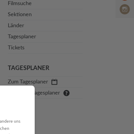
Filmsuche
Sektionen
Länder
Tagesplaner
Tickets
TAGESPLANER
Zum Tagesplaner
Hilfe zum Tagesplaner
 andere uns
lchen