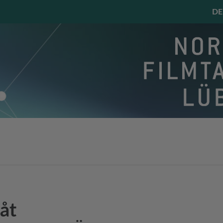
DE
råt